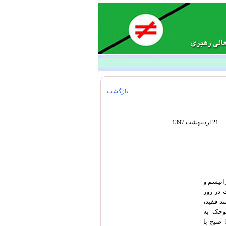
بازگشت
21 اردیبهشت 1397
انیسم و
 در روز
د فقید،
کوچک به
پیشگاه ایشان کرده باشند. مراسم با حضور منظم و دسته جمعی سروران از ساعت 10:30 صبح با