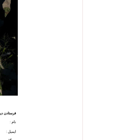
فرستادن دید
نام :
ایمیل :