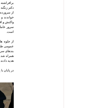
برافراشته 
دکتر زنگنه
از سرورده 
خواندند و 
واکنش و اق
سرور عاملی
است.
از جلوه ه
عمومی طنین
بندهای سرو
همراه شد و
هدیه دادند 
در پایان با