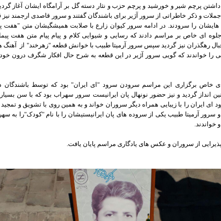
داشتن پرچم شیر و خورشید و پرچم حزب و نثار دسته گل بر آرامگاه ایشان آغاز گردی
 جملات و ذکر خاطراتی از سرور آژیر برای باشندگان گفتند و سرور قاصدی ارجمند نیز 
هایشان را سرودند. در ادامه سرور کیوان زارع با صلابت همیشگیشان متن "هفت پی
جلوه ای خاص بر مراسم دادند که رسایی و شیوایی کلام و پیام پیام متن هفت پی
بال رهگذران نیز گردید سپس سرور آرمیتا طبیب با خوانش قطعه "زهرخند" از آهنگ 
 را خواندند که گویی سرور آژیر در این قطعه به شرح حال افکار شگرف درون خود 
ای خاص برگزاری این مراسم سرودن سرود "ای ایران" بود که توسط باشندگان د
 انداز گردید و نیز حضور نونهال پان ایرانیست سرور سهراب بود که با سن بسیار
د ای ایران را با زیبایی همراه دیگر سروران خواند و به همین روی با تشویق و تمجید
 سرور آرمیتا طبیب یکی از سروده های پان ایرانیستیشان را با نام "کودک"را به سه
و خواندند.
 پذیرایی از سروران و عکس های یادگاری مراسم پایان یافت.