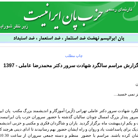
چاپ مطلب
زارش مراسم سالگرد شهادت سرور دکتر محمدرضا عاملی - 1397
ن
 نمی خسبد....
رد شهادت سرور دکتر عاملی تهرانی (آژیر) آموزگار و اندیشمند بزرگ مکتب پان ایر
سرور پندار بزرگ امسال چونان سالیان گذشته با حضور سروران حزب پان ایرانیست
 و یکم اردیبهشت ماه برگزار گردید. یاران و شاگردان فکری و مکتبی و حزبی اندیشمن
زدیک برای پاسداشت یاد و روان و راه ایشان حضور بهم رسانیدند تا ادای دینی هرچند 