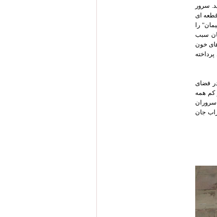
د. سرور
قطعه ای
مان" را
مان سبب
های خون
پرداخته
ر فضای
 کم همه
 سروران
راب جان