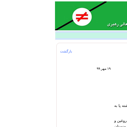
بازگشت
۱۹ مهر ۹۹
ه پا به
دروغین و
رمنستان