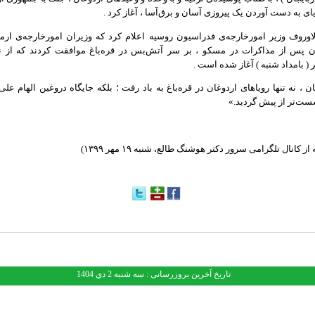
یای به دست آوردن یک پیروزی آسان و برق‌آسا ، آغاز کرد .
وروف وزیر امورخارجه‌ی فدراسیون روسیه اعلام کرد که وزیران امورخارجه‌ی ارم
ان پس از مذاکرات در مسکو ، بر سر آتش‌بس در قره‌باغ موافقت کردند که از 
ر ( بامداد شنبه ) آغاز شده است .
 ، نه تنها رویاهای اردوغان در قره‌باغ به باد رفت ؛ بلکه جایگاه دروغین الهام علی
ست‌تر از پیش گردید.»
از کانال تلگرامی سرور دکتر هوشنگ طالع، شنبه ۱۹ مهر ۱۳۹۹)
تاریخ آخرین بروزرسانی : سه شنبه 2 دي 1404