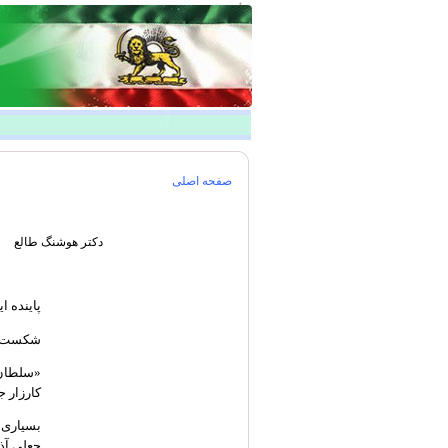
صفحه اصلی
دکتر هوشنگ طالع
پاینده ا
شکست 
«سلطان 
کارزار ج
بسیاری ا
جعلی آذر