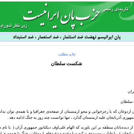
چاپ مطلب
شکست سلطان
یران
سلطان
اردوغان که با رجزخوانی و محو ارمنستان از صفحه‌ی جغرافیا و با همه‌ی توان نداشت
مهوری‌ آذربایجان علیه ارمنستان گذارد ، تنها توانست چند روز به جنگ ادامه دهد .
ز دیده‌بانان منطقه بر این باورند که الهام علی‌اوف دیکتاتور جمهوری آران ( با نام 
بایجان ) ، با طناب پوسیده‌ی ترکیه و با وعده و وعیدهای اردوغان ، جنگ با جمهوری ا