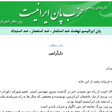
چاپ مطلب
دل‌آرامی
يران
 غريبانه رفتند از این خانه
اك است از راه دور شنيدن خبر در گذشت سرور مهندس امینى عضو شورای داوران 
، مردى از تبار عاشقان ايرانزمين نويسنده و محققى كه سال ها به راه سربلندى ملت 
نديشه پان ايرانيسم كوشا بودند.
ن مرد بزرگ ضايعه اى بس ناگوار و جبران ناپذير است.
عه اسفناك را به بانو آذر جعفرى همسر محترمشان و فرزندان و سرور قدرت جعفرى بز