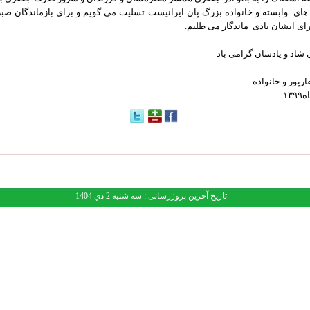
 هاى وابسته و خانواده بزرگ پان ايرانيست تسليت مى گويم و براى بازماندگان صب
اى ايشان يادى ماندگار مى طلبم.
 شاد و يادشان گرامى باد
رپور و خانواده
تاریخ آخرین بروزرسانی : سه شنبه 2 دي 1404