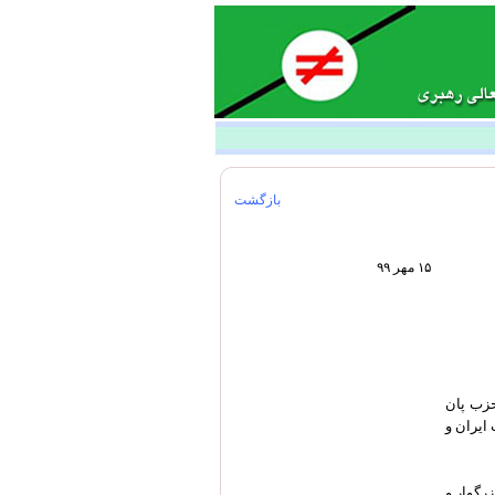
بازگشت
۱۵ مهر ۹۹
حزب پان
ايران و
رگوار و