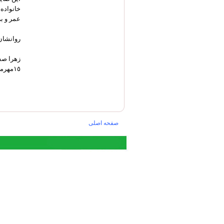
خانواده
عمر و بر
روانشان
زهرا صفا
١٥مهرماه١٣٩٩
صفحه اصلی