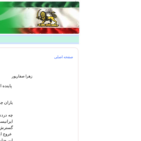
صفحه اصلی
زهرا صفارپور
پاينده ا
ياران چه
چه دردن
ايرانيست
گسترش ا
عروج اي
اين ضاي