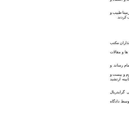
یتا طبیب و
کردند.
د شد. وی از بنیانگذاران مکتب
 ها و مقالات
م رساند. و
م و بیست و
ینه ارتشبد
 گرایدريال
اب توسط نیروهای ضحاکیان دستگیر گردید و در روز ۱۸ اردیبهشت سال ۱۳۵۸ توسط دادگاه