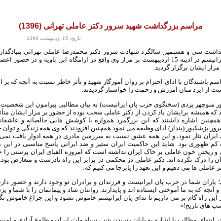
مراسم بزرگداشت شهید سرور دکتر عاملی تهرانی (1396)
تاریخ: 15 اردیبهشت 1396
اشت سی و هشتمین سالگرد شهادت سرور دکتر محمدرضا عاملی تهرانی بنیادگذار 
مکتب پان ایرانیسم در آدینه 15 اردیبهشت بر مزار وی واقع در آرامگاه ابن باویه و در حضو
مزار ایشان برگزار گردید.
اسم باشندگان با ادای احترام بر روان آموزگار شهید و تأثر خاطر نسبت به آنچه که بر ا
ت از ایزد منان آمرزش و رحمت را خواستار گردیدند.
ر منوچهر یزدی (سخنگوی حزب پان ایرانیست) به بیان مطالبی پیرامون این شخصیت وا
د که همیشه برایشان یاد کردن از دکتر عاملی سخت بوده از حضور بر مزار ایشان متأث
مچنین اشاره داشتند که این بزرگمرد همواره با کوشش هایی خالصانه و عاشقانه
 پزشکپور (پندار) ادای وظیفه می نمود همچنین افزودند که وی همه زندگی و توان خو
 ایران نثار نمود، و این همه عشق نسبت به سرزمین مادری در همه ادوار یافت نمی
 کم ظهوری بود. شاید این حاکمیت ایران ستیز و ضد ایرانی پاسخ مناسبی در این
و ریختن خون عاملی بر خاک ایران نداشته است که امروزه الفبای ایران پرستی را 
آن را درک نکرده اند. دکتر عاملی دژ محکمی در برابر این راه نادرست و متعارض بود. د
تر عاملی ها می دهیم و این تعهد را پابرجا می کنیم که:
 یاران شما در حزب پان ایرانیست و فرزندان و برادران تو وجود دارند و حضور دار
آنچه که به ما آموختی ایستاده اند و پایدارند. روانتان شاد و پیمانمان را با شما و پ
 این راه گام بر می داریم تا ندای پان ایرانیسم خاموش نشود و این چراغ خاموش نگ
ب های تاریخ!»
 انتهای مطالب با اشاره به پایان رسیدن شب سیاه ملت ایران و طلوع آزادی و امنیت