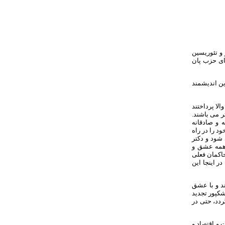
و تئوریسین
ر اعضای حزب پان
ین اندیشمند
لا پرداختند
ر می باشند.
 و صادقانه
د را در راه
 شود و دکتر
 همه عشق و
حاکمان فعلی
ر اینجا این
ند و با عشق
زشکپور تجدید
ردد، حتی در
 و اقتصاد و