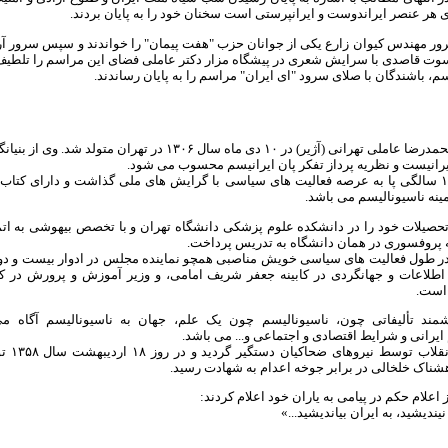
ی هر عنصر ایراندوست و ایرانپرستی است سخنان خود را به پایان بردند.
ور مهندس کیوان زارع یکی از جوانان حزب "هفت پیمان" را خواندند و سپس سرور آرم
وت قاصدی با سرایش شعری در پیشگاه مزار دکتر عاملی فضای این مراسم را تلطیف 
سم، باشندگان با صلای سرود "ای ایران" مراسم را به پایان رساندند.
سرور دکتر محمدرضا عاملی تهرانی (آژیر) در ۱۰ دی ماه سال ۱۳۰۶ در تهران متول
یرانیست و نظریه پرداز تفکر پان ایرانیسم محسوب می شود.
وی از سن ۱۴ سالگی پا به عرصه فعالیت های سیاسی با گرایش های ملی گذاشت و دارای کتاب
ینه ناسیونالیسم می باشد.
تحصیلات خود را در دانشکده علوم پزشکی دانشگاه تهران و با تخصص بیهوشی به اتما
ه پروفسوری در همان دانشگاه به تدریس پرداخت.
در طول فعالیت های سیاسی خویش مناصبی همچو نماینده مجلس در ادوار بیست و دو
 اطلاعات و جهانگردی در کابینه جعفر شریف امامی، و وزیر آموزش و پرورش در کاب
 است.
شمند تألیفاتی چون، ناسیونالیسم چون یک علم، جهان به ناسیونالیسم آگاه می
ایرانی و شرایط اقتصادی و اجتماعی و... می باشد.
وی پس از انقل
دهشناک خلخالی در برابر جوخه اعدام به شهادت رسید.
اعلام حکم در پیامی به یاران خود اعلام کردند:
یندیشید، به ایران بیاندیشید...»