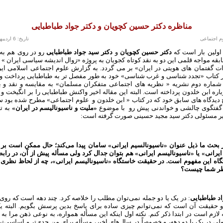
مناظره دکتر حسین کچویان و دکتر جواد طباطبایی
وم اجتماعی
تاریخ: 6 اردیبهشت 1393
اولین بار است که
دکتر حسین کچویان
و
دکتر سید جواد طباطبایی
رو در روی هم به
ابقه مواجه قلمی این دو به نقد کوتاه کجویان به پروژه «زوال اندیشه سیاسی ایران » 
ت گفتمان های هویتی در ایران» بر می گردد. به گزارش علوم اجتماعی اسلامی ایر
در کتاب «تجدد شناسی و غرب شناسی» خود به طور مفصل تر به طباطبایی پرداخت و ا
 شماره دوم نشریه
«
نظریه های اجتماعی متفکران مسلمان» به مقایسه و نقد و 
اره ابن خلدون پرداخته است. البته این مقاله اخیر واکنش طباطبایی را بر انگیخت و 
ح دیدگاه های سابق خود که در کتاب « ابن خلدون و علوم اجتماعی» مطرح شده بود 
گفتگوی چالشی و خواندنی پیش رو با موضوع
«
ملیت و ناسیونالیسم در ایران
»
به ت
یر مسئولی دکتر سید مجید حسینی صورت گرفته است
:
 بحث ما ذیل عنوان «ناسیونالسیم ایرانی» سامان پیدا می‌کند؛ حال ممکن است بر
یرانی» یا «ناسیونالیسم ایرانی» هم بتوان جدال کرد ولی مسأله پیش از آن، در رابط
گاه این مفهوم است. در حقیقت خاستگاه «ناسیونالیسم ایرانی»، چه از لحاظ نظری و
ظر شما چیست؟
د طباطبایی
: در یک یا دو جمله نمی‌توان مطلب را خلاصه کرد. چند دهه‌‌ است که رو
و حقیقت آن است که نمی‌توانم چیزی ساده برای پاسخ بدین پرسش بگویم. البته یک 
 لازم است در ابتدا ذکر کنم. نکته اول اینکه این مسأله همواره، به نوعی ذهن مرا ب
ی در یک یا دو دهه، و خصوصاً در سال‌های اخیر، مسأله برای من جدی‌تر و اساسی‌