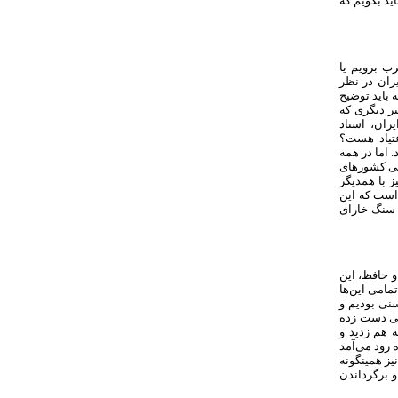
ید بگویم که
ب برویم یا
ران در نظر
ه باید توضیح
ر دیگری که
ران، استاد
تیاد هست؟
 اما در همه
می کشورهای
 با همدیگر
 است که این
ک سنگ خارای
و حافظ، این
تمامی این‌ها
سنی بودیم و
عی دست زده
 هم زدید و
 رود می‌آمد
ز همین­گونه
و برگرداندن