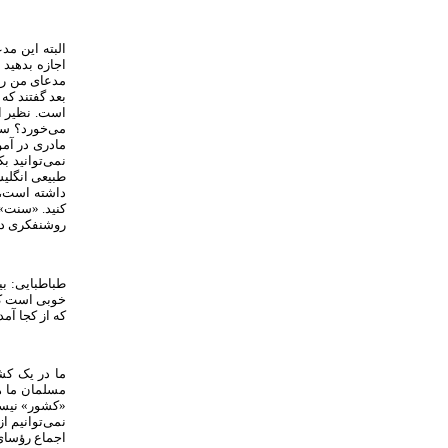
البته این مد
اجازه بدهید 
مدعای من رو
بعد گفتند که
است. نظیر ای
می‌خورد؟ سن
مادری در آمو
نمی‌توانید ب
طبیعی انگلیس
داشته است، د
کنید. «سنت» ن
روشنفکری دین
طباطبایی: ب
خوبی است که غ
که از کجا آم
ما در یک کش
مسلمان ما ه
«کشور» نیست.
نمی‌توانیم از
اجماع رؤسای 