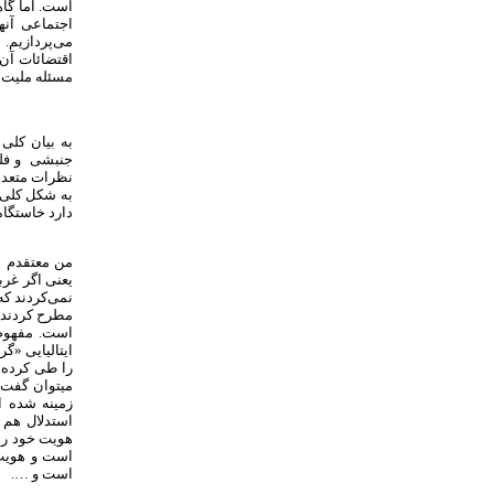
است. اما گاه
اجتماعی آنه
می‌پردازیم.
اقتضائات آن
مسئله ملیت 
به بیان کلی 
جنبشی و فلس
نظرات متعددی
به شکل کلی ص
دارد خاستگاه
من معتقدم ا
یعنی اگر غرب
نمی‌کردند که
مطرح کردند و
است. مفهوم 
ایتالیایی «گ
را طی کرده 
میتوان گفت 
زمینه شده ا
استدلال هم ک
هویت‌ خود را
است و هویت 
است و ….