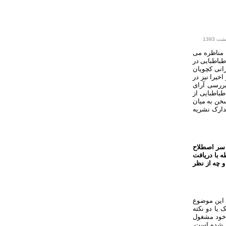
 مناظره می
طباطبایی در
انی کچویان
خیرا نیز در
بررسی آرای
طباطبایی از
سخن به میان
دارک نشریه
 سر اصطلاح
ه با دریافت
 چه از نظر
ی این موضوع
یا دو نکته
ه خود مشغول
تر شده است.