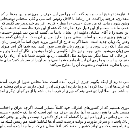
عا نیازمند توضیح است و باید گفت که چرا من این حرف را می‌زنم و این مدعا از کج
مقداری، هرچند پراکنده، در ارتباط با لااقل رئوس اساسی و کلی سخنانم توضیحاتی ا
شن شود. زمانی که من بحث «سنت» را مطرح کردم، افرادی خندیدند، بعد گفتند که د
 عقب مانده است و از این قبیل حرف‌ها زدند. گذشته از این حرف‌ها، مسأله «سنت» ی
ن بحث را با آقای ملکیان داشته ام. ایشان دائماً می‌گفتند که من نمی‌فهمم «سنت»
تی هیچ چیزی نیست و اساساً سنتی وجود ندارد. من در آن بحث به ایشان گفتم سن
ختن یک زبان جدید است. شما اگر به خارج از کشور بروید چون اساساً فارسی زبان 
کنید مگر آنکه زبان دوم‌تان را برروی زبان فارسی سوار کنید. بچه شما اگر آنجا متولد
ی زبان می‌شود. حتی لهجه‌ او نیز مثل انگلیسی زبان‌ها میشود و انگار که اصلا پدر و م
ر حالی که شما دیگر نمی‌توانید مثل انگلیسی زبانها شوید. شما باید آن زبان را ر
یز چنین است و ما روی آن ایستاده‌ایم و شما نمی‌توانید آن را از سر باز کنید؛ برای مث
ی یا نظریه عقلانیت و معنویت آن را مطرح می‌کنند.
یمی ندارم از اینکه بگویم چیزی از غرب آمده است. مثلا مجلس شورا از غرب آمده
ربی‌ها آن را پیدا کرده ­اند و ما نکرده ­ایم. ولی آن را قبول داریم. بنابراین مسئله
ده باشد. من اصلا ایرادی نمی‌بینم که چیزی از غرب آمده باشد یا از هر کجای دیگری آمد
وری هستیم که از کشورهای اطراف خود کاملاً متمایز است. اگرچه عراق و افغانست
ستند ولی ما هیچ ربطی به آنها نداریم. حرف من این است که ما یک «کشور» هستی
 من زمانی در اروپا هم این را گفته‌ام که عراق «کشور» نیست و بنابراین وقتی کشو
 بالا، پاسبان و سرباز بیاورید و دولت درست کنید. آن‌ها قبایلند؛ قبیله هم رئیس قبیله می
قبیله هست که می‌تواند کشور را حفظ کند. افغانستان هم که از ما جدا شده است ا