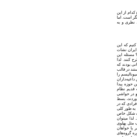
دام از این
ر است. اما
 نظری و به
نیم که این
 ایران نشات
 مسئله این
 کنند. لذا
نی بودند که
تند در قالب
یونالیسم را
داعیه‌داران
ن حوزه پیدا
 قدیم نظام
 و در حواشی
آوردند، بسط
فرادی که در
 به طور کلی
 یک شکل خاص
لذا می­توان
 مثل پهلوی
 یا خواهان
ره گروه‌های