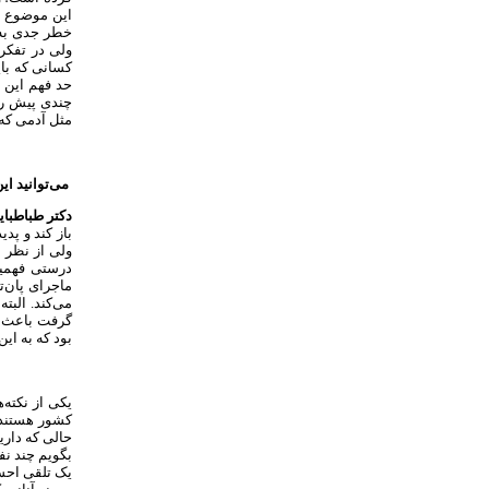
این موضوع 
خطر جدی به س
ولی در تفکر
کسانی که بای
حد فهم این 
چندی پیش ر
مثل آدمی که م
می‌توانید ای
دکتر طباطبای
باز کند و پد
ولی از نظر م
درستی فهمید
ماجرای پان‌
می‌کند. الب
گرفت باعث شد
بود که به ای
یکی از نکته
کشور هستند، 
حالی که داری
بگویم چند ن
یک تلقی احسا