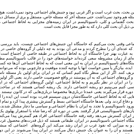
ین بحث، بحث غرب است و اگر غربی نبود و جنبش‌های اجتماعی وجود نمی‌داشت، هیچ ک
له هم وجود نمی‌داشت. حتی مسئله آخر که مسئله خاص، مستقل و بری از مسائل دیگ
 بحث گفتمانی و کلی، ناسیونالیسم در ایران زمینه‌های مجزایی به لحاظ اجتماعی ،
ی ذیل آن بحث کلی دارد که به طور مجزا قابل بحث است.
ماعی وقتی بحث می‌کنیم که خاستگاه این جنبش‌های اجتماعی چیست، باید بررسی ک
که عده‌ای آن را مطرح کردند و مدعی آن بودند به چه دلیلی از گروه‌های خاصی در
به عبارت بهتر چرا خاستگاه آن به لحاظ اجتماعی در طبقه خاصی از اجتماع است؟
ای از زمان مشروطه سعی کرده‌اند خواسته‌های‌ خود را در قالب ناسیونالیسم مطرح
گاه‌های ناسیونالیسم در ایران به این معنی است که به لحاظ اجتماعی آن‌ها چه کسا
 ایده، بیان‌گر یا مبین خواست آنها یا توجیه کننده موقعیت و چارچوبی بوده که می‌توانس
ریف کنند. اگر از این منظر نگاه کنیم کسانی که در ایران برای اولین بار مسئله ناس
 گروه‌های اجتماعی که به آن پیوستند در واقع خصوصیت خاصی دارند. یعنی اگر اولین 
را در ایران در نظر بگیریم و به لحاظ اجتماعی، اولین گروه‌های اجتماعی که در ای
سی کنیم می‌بینیم دو ریشه اجتماعی دارند. یک ریشه‌ کسانی هستند که در ساخت
وره قرار می‌گیرند یعنی عمدتا درباری‌ها مخصوصا درباری‌هایی که در کانون نیستند
م‌هایی که به لحاظ اجتماعی خاستگاه‌شان درون سیستم قدرت بوده است این ایده را 
و دفاع کردند. ولی بعدها خاستگاه اجتماعی بسط و گسترش بیشتری پیدا کرد‌ و تمام ا
 ورود ناسیونالیسم یا تجدد به ایران با نظام اجتماعی و سیاسی ما دچار مشکل شدند،
ن‌های ناسیونالیستی قرار گرفتند. یعنی در دوره ای که رضا شاه با استقرار پهلوی
ر ایران گسترش می‌دهد رفته رفته خاستگاه اجتماعی افراد هم گسترش پیدا می‌کند. 
گاه اجتماعی ناسیونالیسم در ایران، طبقاتی هستند که ذیل قدرت‌های محصول غرب
 و به میزانی که نفوذ غرب در ایران رشد می‌کند این گروه‌های اجتماعی که مبشر
هستند و آن را به عنوان یک جنبش دنبال می‌کنند در ایران پیدا می‌شوند. در این دو