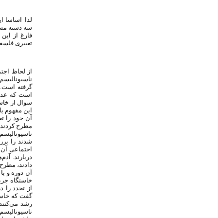
لذا اساسا ا
سه دسته مسئ
فارغ از این
تعبیری فلسف
از لحاظ اجت
ناسیونالیسم 
گرفته است. 
است که عده‌
سوال از خاست
این مفهوم یا
آن خود را تع
مطرح کردند و
ناسیونالیسم 
شدند را برر
اجتماعی آن د
دربارند. آد‌
دادند، مطرح 
آن دوره و با
خاستگاه جریا
از تجدد را د
گفت که خاست
رشد می‌کنند
ناسیونالیسم 