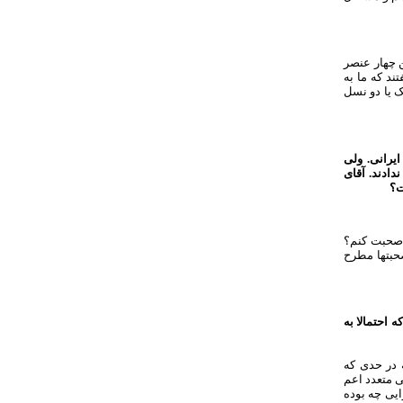
 چهار عنصر
ند که ما به
ک یا دو نسل
یرانی. ولی
دادند. آقای
ت؟
 صحبت کنم؟
حبتها مطرح
 احتمالا به
ه در حدی که
ی متعدد اعم
ایی چه بوده