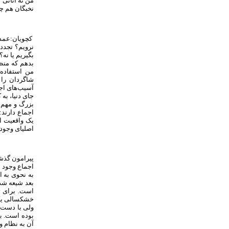
من نه آنانی 
نخبگان هم چن
کچویان:عمده
نرویم؟ تجدد
بگیریم یا نه
بدهم که منظ
من استفاده 
شاگردان را
آسیب‌های اجت
جای دنیا، ب
بزرگ و مهم،
اجماع دارند:
یک واقعیت ان
اصلی­ای وجود
پیرامون گذشت
اجماع وجود دا
به نحوی به ا
بعد شیعه شد
است. برای ت
خشکسالی یکی 
ولی با دست ب
بوده است. به
آن به نظام 