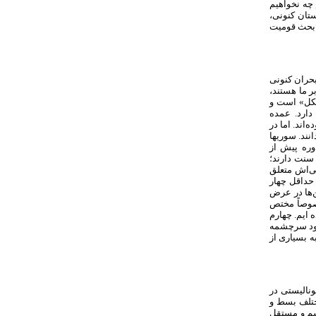
 چه نخواهیم
ستان کنونی،
 بحث قومیت
بحران کنونی
 ما هستند،
شکل» است و
دارد. عمده
ند. اما در
ند. سوری­ها
دوره پیش از
 سنت دارند؛
ی‌اش متعلق
 حداقل چهار
‌ها در عرض
خصوصاً مختص
 ایم. چهارم
 رود سرچشمه
ه بسیاری از
ونالیستی در
مختلف بسط و
سم و مستقل