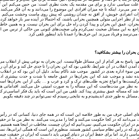
علت سیاسی ندارد و برای من مقدمه یک بحث نظری است: من حس می‌‌کنم این ک
ر می‌برد. اینکه تا چه میزان افرادی این موضوع را می‌دانند و به آن فکر می‌کنند ر
ات انفرادی خویش، از افق نه چندان روشنی که پیش روی ماست وحشت می‌کنم. 
د از نظر اجرایی متولی همچنین بحرانی باشند، که احتمالا در آینده سر باز خواهد کرد،
بحران، عمق این بحران و پیدا کردن راه حل برای این بحران نیست. و به همین خاطر
اجع به این مسائل صحبت نمی‌کردم ولی صحبت‌های کنونی من حاکی از ترس من 
ی‌ترسد و فریاد می‌زند. این حرف‌ها را عمدتاً باید اینطور تلقی کرد.
ن بحران را بیشتر بشکافید؟
ی
: پاسخ به هر کدام از این مسائل طولانیست. این بحران به نوعی پیش از انقلاب م
ید آمدن انقلاب در آن شرایط، تلاشی بود که این بحران را تا حدی حل کند و برای آن راه
ن سوء اداره بعدی در کشور موجب شد ناکام بماند. دلیل آن این بود که در انقلاب ن
ه نشد و موجب شد که این بحران‌ها در عمق جامعه با شدت و حدت بیشتری ادامه
ترکیست‌ها و انواع تجزیه طلب‌های ترک و کرد و عرب و … یکی از این بحران‌ها است
ته به نظر من مدت‌هاست که این مسأله را به صورت امنیتی حل می‌کنند. اقداماتی 
 که مسأله عمق بیشتری پیدا کند. تلقی من این است که باید یک فکر اساسی‌تر کرد
ن مسائل به طور جدی اندیشیدم و به نتایجی رسیدم که نمی‌توانم در چند دقیقه بگویم.
‌های اصلی حرف من به طور خلاصه این است که در همه‌ جای دنیا، کسانی که در رأس
می‌دانند که در کجا حکومت می‌کنند و کجا را مدیریت می‌کنند. به نظر من ما در حق
م در ایران حکومت می‌کنیم، نمی‌دانیم که ایران چیست. مخاطب در اینجا همه هستیم 
فری که در رأس نظام سیاسی کشور هستند. منظورم این است که همگی ایرانی‌ها، نسبت
سی دارند. اما برای حفظ ایران در دنیای کنونی باید دانست که ایران در حقیقت چ