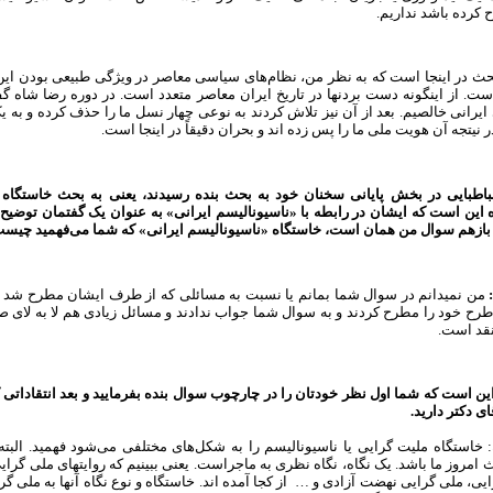
ح کرده باشد نداریم.
حث در اینجا است که به نظر من، نظام‌های سیاسی معاصر در ویژگی طبیعی بودن این
. از اینگونه دست بردن­ها در تاریخ ایران معاصر متعدد است. در دوره رضا شاه گفت
رانی خالصیم. بعد از آن نیز تلاش کردند به نوعی چهار نسل ما را حذف کرده و به ی
ر نیتجه آن هویت ملی ما را پس زده ­اند و بحران دقیقاً در اینجا است.
باطبایی در بخش پایانی سخنان خود به بحث بنده رسیدند، یعنی به بحث خاستگاه ا
این است که ایشان در رابطه با «ناسیونالیسم ایرانی» به عنوان یک گفتمان توضیح ن
 بازهم سوال من همان است، خاستگاه «ناسیونالیسم ایرانی» که شما می‌فهمید چیس
من نمیدانم در سوال شما بمانم یا نسبت به مسائلی که از طرف ایشان مطرح شد
رح خود را مطرح کردند و به سوال شما جواب ندادند و مسائل زیادی هم لا به لای ص
نقد است.
ین است که شما اول نظر خودتان را در چارچوب سوال بنده بفرمایید و بعد انتقاداتی که
ای دکتر دارید.
: خاستگاه ملیت گرایی یا ناسیونالیسم را به شکل‌های مختلفی می‌شود فهمید. البت
ث امروز ما باشد. یک نگاه، نگاه نظری به ماجراست. یعنی ببینیم که روایتهای ملی گرای
ایی، ملی گرایی نهضت آزادی و … از کجا آمده ­اند. خاستگاه و نوع نگاه آنها به ملی گر