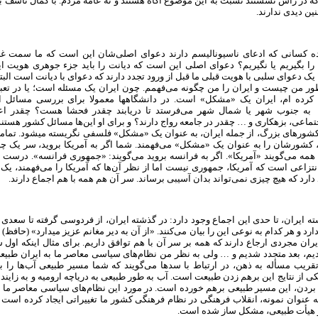
که در رأس نشستند نسبت به این موضوع آگاه هستند و نه عامه مردم. با کمال تأسف با
ین دیدی ندارند.
 کسانی که ادعای‌ ناسیونالیسم دارند دعوای اصلی‌شان این است که ما سمت غر
 را بگیریم یا نگیریم؟ دعوای اصلی این است که دیانت را باید جزء جوهری هویت ای
؟ یک دعوای سلبی با هویت قبلی ما قبل از ورود تجدد دارند که دعوای با دیانت است
البت
ور من چیست و ایران را من چگونه می‌فهمم. چون ایران یک مسئله است؛ یا در تعبی
کرده ام، ایران یک «مشکل» است. در دانشگاهها معمولا برای بررسی مسائل ای
 به جنوب شهر یا شمال شهر می‌فرستد تا دریابند چقدر فحشا هست؟ چقدر اع
ماعی، بزهکاری و … چقدر در جامعه رواج دارند؟ و برای او این‌ها مسائل کشور هستند.
ه کشورهای بزرگ، از جمله ایران، به عنوان یک «مشکل» فلسفی نگریسته میشود. تما
 کشورشان را به عنوان یک «مشکل» می‌فهمند. شما اگر به آمریکا بروید، سر یک چیز
 همه می‌گویند «آمریکا». اگر به فرانسه بروید می‌گویند: «جمهوری فرانسه». درست
تزاعی است که آمریکا، جمهوری نیست اما از نظر آن‌ها که آمریکا را می‌فهمند، ی
 دارد که هیچ چیزی نمی‌تواند بدان آسیبی برساند. سر آن هم همه با هم اجماع دارند.
ه ایران، تا حدی این اجماع وجود دارد: در گذشته ایران، از فردوسی گرفته تا سعدی 
رد و هر کدام به نوعی این را بیان می‌کنند. «از آن به دیر مغانم عزیز میدارد» (حافظ) 
یران مجردی ارجاع دارند که همه بر سر آن با هم توافق داریم. برای مثال اینکه اول 
یم، بعد متجدد شدیم و … ولی به نظر من نظام‌های سیاسی معاصر ما به ایران طبی
قریب مسأله به ذهن، در ارتباط با سدها می‌گویند که شما مسیر طبیعی آب‌ها را به
از نتایج این برهم زدن طبیعت است. آب به طور طبیعی به دریاچه ارومیه و به زاینده
ردن، این مسیر طبیعی برهم خورده است. در مورد این نظام‌های سیاسی معاصر ما نی
 عنوان نمونه، انقلاب فرهنگی در نظام فرهنگی کشور ما تغییراتی ایجاد کرده است 
و هیأت طبیعی، مشکل ساز شده است.