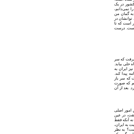
شور در یک
ا نمی‌دانم،
به گمان من
 توانشان در
 است که تا
است. درست
ی‌رفت که سر
 حلی بیابد.
یز ایران به
 پیدا کند.
 که سر باز
هم که صورت
. بعد از آن
 امور اصلی
یقت، در عین
نه آنکه فقط
 به ایران،
یست؟ به نظر