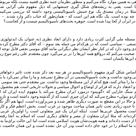
ی به همین موارد نگاه می‌کنیم و منظور نظرمان جنبه نظری قضیه نیست بلکه مربوط 
ا است. یعنی به ریشه‌های شکل گیری جنبش­هایی که ذیل مفهوم ملی گرایی شکل
 مثلا در زمان مصدق یک نوع جنبش ناسیونالیستی وجود داشته که بررسی می‌کنیم
 چه بوده است. یک نگاه هم این است که – همان‌طور که جناب دکتر وارد شدند – بب
در ایران از کجا پیدا شده است. جوهره بحث‌های ناسیونالیسم چیست و از کجاست؟
مسئله ملی گرایی کثرت زیادی دارد و دارای ابعاد نظری (به عنوان یک ایدئولوژی 
فی – سیاسی است که در هرکدام من جمله بعد سوم – که آقای دکتر مطرح کردند – 
 وجود دارد که در کنار نظر ایشان نظر دیگرانی مانند آقای موسی نجفی قابل توجه 
حبت می‌کنم که درواقع همه این‌ها را در بر می‌گیرد چون معتقدم علی رغم تنوع زی
 این‌ها یکسان است.
ساس شکل گیری مفهوم ناسیونالیسم در هر سه بعد ذکر شده تحت تاثیر دعواها
ی وجود نداشت و بحث ناسیونالیسمی در آن مطرح نمی‌شد و ما را متاثر نمی‌کرد یا 
 ما را متاثر کنند، هیچ کدام از این مسئله‌ها وجود نداشت. من معتقدم حتی بعد سومی ک
 اعتقاد دارند که فراتر از اوضاع و احوال سیاسی و تحولات تاریخی است هم محصول 
سنگ خارایی که «گوبینو» درمورد ایران مطرح می‌کند یا مفهوم ایده ایران که 
راردو نیولی» مطرح می‌کند که ایران چیزی است که از گذشته وجود داشته است و تاری
و حالا در این مقطع به صورت دیگری ظاهر شده و سربرآورده است، اینها هم اگر نگو
تا حدود زیادی تحت تاثیر همان مباحث موجود در غرب است. بخش اعظم فکر و کاری
ست محصول غربی‌ها است. اینکه ایران یک چیز متفاوتی است را اولین‌بار غربی‌ها گ
رده‌اند که مثلا ایران متفاوت از مصر و جاهای دیگری است که اسلام به آنجا رفته
 از دست داده‌‌اند و همه هویت‌شان هویت اسلامی شده است اما این حالت برای‌ما به 
ما اسلام را در خود جای داده است ودر آن حل نشده است و این همان خاصیت ه