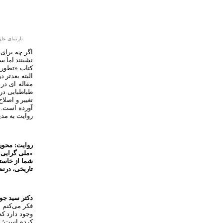
تارنمای عل
اگر چه برای 
نشینند اما س
کتاب «تطورا
البته بعدتر 
مقاله ای در
طباطبایی درب
تغییر و اصلا
آورده است. 
روایت به مد
روایت: محور
«ملی گرایی ا
شما از خاست
تاریخی، درن
دکتر سید جوا
فکر می‌کنم 
وجود دارد که
کرده است؛ ول