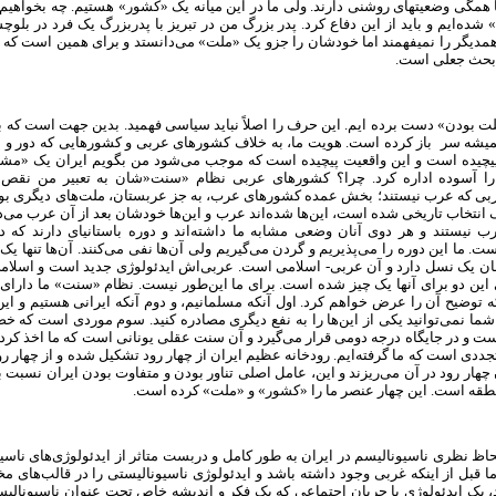
همگی وضعیتهای روشنی دارند. ولی ما در این میانه یک «کشور» هستیم. چه بخواهیم
شده‌ایم و باید از این دفاع کرد. پدر بزرگ من در تبریز با پدربزرگ یک فرد در بلوچ
همدیگر را نمیفهمند اما خودشان را جزو یک «ملت» می‌دانستد و برای همین است که
 بحث جعلی است.
لت بودن» دست برده ایم. این حرف را اصلاً نباید سیاسی فهمید. بدین جهت است که 
میشه سر باز کرده است. هویت ما، به خلاف کشورهای عربی و کشورهایی که دور و بر
یچیده است و این واقعیت پیچیده است که موجب می‌شود من بگویم ایران یک «م
ا آسوده اداره کرد. چرا؟ کشورهای عربی نظام «سنت‌«شان به تعبیر من نقص 
ی که عرب نیستند؛ بخش عمده کشورهای عرب، به جز عربستان، ملت‌های دیگری بوده‌ا
 انتخاب تاریخی شده است، این‌ها شده‌اند عرب و این‌ها خودشان بعد از آن عرب می‌دان
ب نیستند و هر دوی آنان وضعی مشابه ما داشته‌اند و دوره باستانی­ای دارند که 
ت. ما این دوره را می‌پذیریم و گردن می‌گیریم ولی آن‌ها نفی می‌کنند. آن‌ها تنها یک
ن یک نسل دارد و آن عربی- اسلامی است. عربی‌اش ایدئولوژی جدید است و اسلام
 این دو برای آنها یک چیز شده است. برای ما این‌طور نیست. نظام «سنت» ما دارای
توضیح آن را عرض خواهم کرد. اول آنکه مسلمانیم، و دوم آنکه ایرانی هستیم و این
ما نمی‌توانید یکی از این‌ها را به نفع دیگری مصادره کنید. سوم موردی است که 
ست و در جایگاه درجه دومی قرار می‌گیرد و آن سنت عقلی یونانی است که ما اخذ کرده
دی است که ما گرفته‌ایم. رودخانه عظیم ایران از چهار رود تشکیل شده و از چهار
 چهار رود در آن می‌ریزند و این، عامل اصلی تناور بودن و متفاوت بودن ایران نسبت ب
قه است. این چهار عنصر ما را «کشور» و «ملت» کرده است.
حاظ نظری ناسیونالیسم در ایران به طور کامل و دربست متاثر از ایدئولوژی‌های ناسی
قبل از اینکه غربی وجود داشته باشد و ایدئولوژی ناسیونالیستی را در قالب‌های 
یک ایدئولوژی یا جریان اجتماعی که یک فکر و اندیشه خاص تحت عنوان ناسیونالی