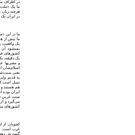
در اطراف ما 
ما یک «ملت» 
هرچند زبان 
در ایران یک
ما در این «م
ما بیش از ه
یک واقعیت پ
نمیشود آن ر
کشورهای عرب
یک دقیقه، یک
و مصری­ها عر
اسلام‌شان اس
یعنی سنت‌شا
به قدیم. ولی
نسل است که 
هم هستند و ش
ایران بوده ا
سنت غربی تجد
می‌گیرد و آن
کشورهای منط
کچویان: از ل
غرب است. ما 
گسترش دهد، 