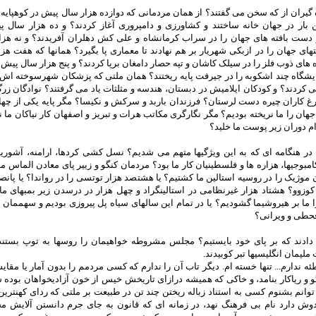
 گیران از که سخن می گفتند؟ از همان مردمانی که دوازده هزار سال پیش در کوهپای
 بار در جهان خانه ساختند و کشاورزی و دامپروری آغاز کردند؟ و ده هزار سال 
و دست بافته های جهان را در سراب کرمانشاه و علی کش دهلران آفریدند؟ و نه هز
ی جهان را در ازبکی شهریار بر هم نهادند تا معماری پا بگیرد؟ همانها که هفت ه
های ذوب فلز را در سیلک کاشان و تپه حصار دامغان برپا کردند؟ و پنج هزار سال پیش
ایشگاه چند اشکوبه را در جیرفت پایه ریختند؟ همان ملتی که پزشکان شهرسوخته اش
ی کردند؟ و کودکان ایلامیش در دبستان، هندسه و مثلثات یاد می گرفتند؟ نوادگان زرگ
رغ کاران چیره دست لرستان؟ فرزندان باربد و سرکش و نکیسا؟ مگر پایه یکی از چها
 جهان را ما نریخته بودیم؟ مگر نگارگری مکاتب هرات و تبریز و اصفهان کار نیاکان ما ن
م دوران زیر پوست ما خلید؟
در هنگامه ای که به این ویژگیها متهم می شدیم؟ نسل کشی کردها، ارامنه، آشوریا
کامبوجیها، هزاره ها و فلسطینیان کار ما بود؟ مردمان کنگو و زییر پای معادن الماس ما
وژیک را در روسیه استالین ما کشتیم؟ یا هشتصد هزار توتسی را در رواندا؟ یا پانصد
وزوو؟ هشتاد هزار غیرنظامی در استالینگراد و چهل هزار در درسدن زیر بمبهای ما
 ما بر هیروشیما گشودیم؟ یا در تمام این سالهای سیاه پل پیروزی بودیم و سهممان
قحطی و ویرانی؟
دادند که بر پای خود بایستیم؟ مجلس مشروطه خواهیمان را روسها به توپ بستند
ملیمان انگلیسیها تبر کوبیدند.
ه ندارم... تنها خسته ام. دیگر تاب آن را ندارم که کسی مردمم را بدون آمار یا مقای
 و ریاکار بنامد، و خاکی که همیشه درازای تاریخش خیس از خون آزادیخواهان بوده 
توانم بشنوم کسی به استناد زباله ریختن چند تن در طبیعت بر ملتی که ردای کهنتر
دوش دارد نام بی فرهنگ نهد، در زمانه ای که قانون به جای جرم دانستن آلایش 