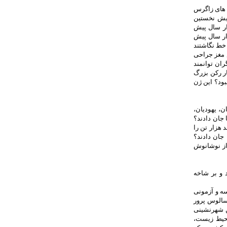
ه های زاگرس
پیش نخستین
ار سال پیش
زار سال پیش
 خط نگاشتند
 مغز جراحی
ران توانمند
ر رکن بزرگ
بود؟ این ژن
ن، یهودیان،
 جان دادند؟
 هزار تن را
 جان دادند؟
 از نوشانوش
 و بر شاخه
سه و آزمونی
سالوس پرور
ین شهرنشینی
محیط زیست،