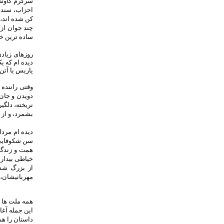
سرگرم کاوش 
احزاب، سندی
کن شده اند،
چند جوان از 
ساده ترین خ
روزهای زیادی
دیده ام که ی
پاریس یا آتن
وقتی راننده
دویدن و جان 
نریخته، دلگی
بشمرد، و از 
دیده ام مردا
سن شکوفایی ب
همت و زندگی
خیاطی بیدارن
از بزرگ شد
مهربانیشان، 
همه ملت ها د
این جمله آغا
داستان را ه