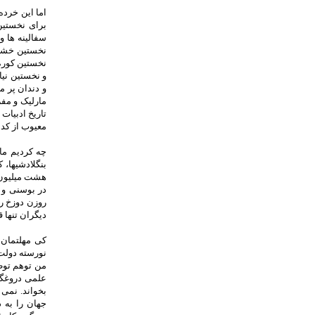
اما این خرده
برای نخستین
سفالینه ها 
نخستین خشتها
نخستین کوره 
و نخستین نی
و دندان پر م
مارلیک و مف
تاریخ ادبیات
معیوب از کدا
چه کردیم ما 
بنگلادشیها، 
هشت میلیون م
در بوسنی و ک
روزن دوزخ را
دیگران تنها 
کی مهلتمان 
نورسته دولت 
من توهم توطئ
علمی دروغگو
بخواند. نمی 
جهان را به 