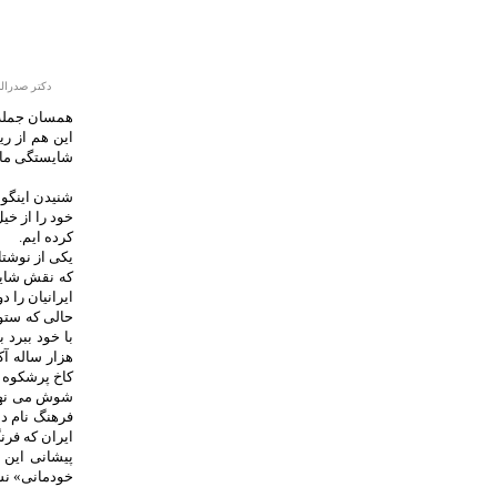
دکتر صدرال
همسان جمله ه
این هم از ری
شایستگی ما 
شنیدن اینگونه
خود را از خی
کرده ایم.
یکی از نوشتا
که نقش شایان
ایرانیان را د
حالی که ستو
با خود ببرد 
هزار ساله آ
کاخ پرشکوه ه
شوش می نهد 
فرهنگ نام دا
ایران که فرن
پیشانی این 
خودمانی» نش