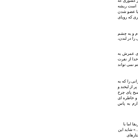
ر کشوری که
ی است ریشه
یا عضو شدن
ری که رویای
ام و به چشم
را در لندن،
ای عمرش به
خدا از نفرت
م نمی تواند
نی را که به
 از لبخند و
بح پای چرخ
 و خاطره ای
رم به پاس
ا اما با
.» شاید این
تارهای