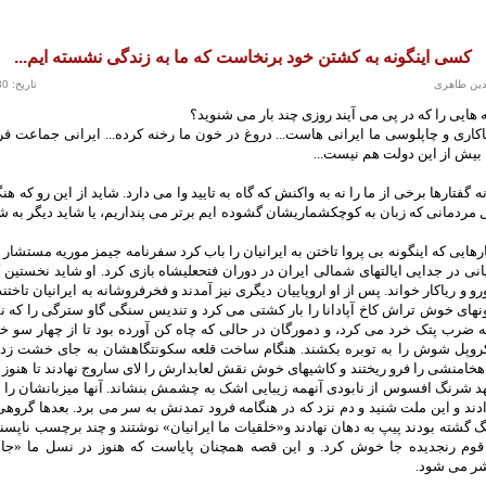
کسی اینگونه به کشتن خود برنخاست که ما به زندگی نشسته ایم...
دین طاهری
تاریخ: 30 تیر 1393
ایی را که در پی می آیند روزی چند بار می شنوید؟
اکاری و چاپلوسی ما ایرانی هاست... دروغ در خون ما رخنه کرده... ایرانی جماعت فره
بیش از این دولت هم نیست...
 گفتارها برخی از ما را نه به واکنش که گاه به تایید وا می دارد. شاید از این رو که ه
ل مردمانی که زبان به کوچکشماریشان گشوده ایم برتر می پنداریم، یا شاید دیگر به 
رهایی که اینگونه بی پروا تاختن به ایرانیان را باب کرد سفرنامه جیمز موریه مستشار 
ی در جدایی ایالتهای شمالی ایران در دوران فتحعلیشاه بازی کرد. او شاید نخستین
ورو و ریاکار خواند. پس از او اروپاییان دیگری نیز آمدند و فخرفروشانه به ایرانیان تاختند.
نهای خوش تراش کاخ آپادانا را بار کشتی می کرد و تندیس سنگی گاو سترگی را که 
به ضرب پتک خرد می کرد، و دمورگان در حالی که چاه کن آورده بود تا از چهار سو 
کروپل شوش را به توبره بکشند. هنگام ساخت قلعه سکونتگاهشان به جای خشت زدن
خامنشی را فرو ریختند و کاشیهای خوش نقش لعابدارش را لای ساروج نهادند تا هنوز 
شرنگ افسوس از نابودی آنهمه زیبایی اشک به چشمش بنشاند. آنها میزبانشان را د
دند و این ملت شنید و دم نزد که در هنگامه فرود تمدنش به سر می برد. بعدها گروهی
گ گشته بودند پیپ به دهان نهادند و«خلقیات ما ایرانیان» نوشتند و چند برچسب ناپسند 
قوم رنجدیده جا خوش کرد. و این قصه همچنان پایاست که هنوز در نسل ما «ج
ر می شود.