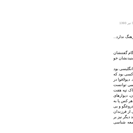
نگ ندارد...
نگام گفتنشان
شنیدنشان خو
انگلیسی بود
 کسی بود که
 دیولافوا در
نمی توانست
خاک تپه هفت
، دیوارهای
هر کس پا به
روغگو و بی
 از فرزندان
دیگر نیز بر
امعه شناسی