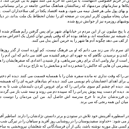
در حریم خصوصی آدمهاست. یا مردمی که خرید می کنند متهم به بی غیرتی کند، د
کاها و سازمانهای مردمنهاد که رسالتشان هماهنگ ساختن جامعه در برابر بیسامان
 و بهای پول ملی هر فصل نیمه می شود، و همه اقتصاد یکجا در کف سلاحداران است. 
میان پنجاه میلیون کاربر اینترنت در صفحه ای را نشان انحطاط یک ملت بداند، در دیا
وشیهای روزمره نیز از جوانش دریغ شده.
 با پنج میلیون تن از این مردم در خیابانهای شهر برای پس گرفتن رأیم همگام شده 
ک شیشه نیز نشکسته اند، و شاهد بوده ام که وقتی پلیس توان کنترل یک اعتراض مدنی 
 از کف می دهد چگونه آدم ها شهر را به خرمن آتش بدل می کنند.
 ای سرم داد می زند می دانم که او بی فرهنگ نیست، کم آورده است از گذر روزه
کندن و نرسیدن. نگاهم که به چهره ای درهم کشیده می افتد می دانم که این آدم را 
ر است از نیاز وامی اندک برای رهن سرپناهی، و از شنیدن اعدادی که صفرهایشان را ه
بیشرمی آن هایی که خاکش را شخم زده اند و منابعش را به تاراج برده اند.
نی را که وقت نداری ته مانده سفره شان را با همسایه قسمت می کنند. دیده ام دخترا
رای اهدای اعضایشان نام نویسی می کنند. دیده ام بنیادهای خیریه ای را که همیشه پر
ند. دیده ام چشم کم سوی مادرانی را که برای عروس کردن دلبندشان شب تا به ص
د. دیده ام دست پینه پوش پدرانی را که سپیده دم می روند و نیمه شب باز می گردند
ن فرزندشان ندارند تا خرج مدرسه اش حاصل آید. من این مردمان را دوست دا
میان این همه رنجی که می برند.
ر اسطوره آفرینش خود تلاش در ستودن و برتر دانستن نژادشان را دارند. اساطیر آفریق
ز می شود: «خداوند سفیدپوستان را در روشنایی روز آفرید و سیاهان را در تیرگی شب..
م کسی مثل موریه نوشته باشد، یکی از آن فرستادگانی که شغلشان نیروبخشی به ساخ