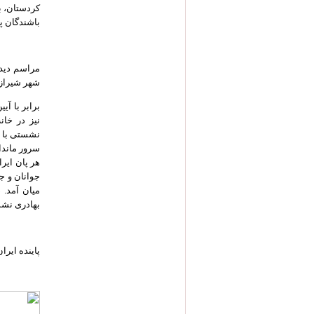
کردستان، ب
باشندگان پا
مراسم دیدا
شهر شیراز 
برابر با آ
نیز در خا
نشستی با ح
سرور ماندا
هر پان ایر
جوانان و ج
میان آمد.
بهادری نشس
پاینده ایران