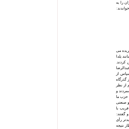
ن را به
واندند:
بریده می
ند یلدا
کردند.
بدالرضا
سپاس از
 گذرگاه
ت با پیروزی عبور دهد. ایشان با استناد به آماری از سازمان ملل که ایران در رده 108م از نظر
مردند و
 حزب ما
و صنعتی
م فریب با
انده و گفتند:
دتر رأی
ر نتیجه