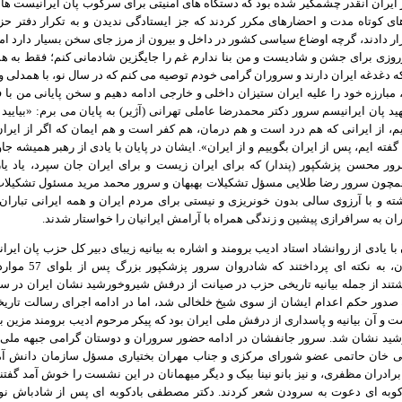
ایران آنقدر چشمگیر شده بود که دستگاه های امنیتی برای سرکوب پان ایرانیست ها ا
ی کوتاه مدت و احضارهای مکرر کردند که جز ایستادگی ندیدن و به تکرار دفتر حز
ر دادند، گرچه اوضاع سیاسی کشور در داخل و بیرون از مرز جای سخن بسیار دارد اما
وروزی برای جشن و شادیست و من بنا ندارم غم را جایگزین شادمانی کنم؛ فقط به هم
که دغدغه ایران دارند و سروران گرامی خودم توصیه می کنم که در سال نو، با همدلی و
، مبارزه خود را علیه ایران ستیزان داخلی و خارجی ادامه دهیم و سخن پایانی من با ف
د پان ایرانیسم سرور دکتر محمدرضا عاملی تهرانی (آژیر) به پایان می برم: «بیایید ا
، از ایرانی که هم درد است و هم درمان، هم کفر است و هم ایمان که اگر از ایران
گفته ایم، پس از ایران بگوییم و از ایران». ایشان در پایان با یادی از رهبر همیشه ج
ور محسن پزشکپور (پندار) که برای ایران زیست و برای ایران جان سپرد، یاد یار
مچون سرور رضا طلایی مسؤل تشکیلات بهبهان و سرور محمد مرید مسئول تشکیلات
شته و با آرزوی سالی بدون خونریزی و نیستی برای مردم ایران و همه ایرانی تباران
ران به سرافرازی پیشین و زندگی همراه با آرامش ایرانیان را خواستار شدند.
ا یادی از روانشاد استاد ادیب برومند و اشاره به بیانیه زیبای دبیر کل حزب پان ایر
مورد ایشان، به نکته ای پرداختند که شا
 صدور حکم اعدام ایشان از سوی شیخ خلخالی شد، اما در ادامه اجرای رسالت تار
ست و آن بیانیه و پاسداری از درفش ملی ایران بود که پیکر مرحوم ادیب برومند مزین 
ید نشان شد. سرور جانفشان در ادامه حضور سروران و دوستان گرامی جبهه ملی 
 خان حاتمی عضو شورای مرکزی و جناب مهران بختیاری مسؤل سازمان دانش آم
برادران مظفری، و نیز بانو نینا بیک و دیگر میهمانان در این نشست را خوش آمد گفت
دکوبه ای دعوت به سرودن شعر کردند. دکتر مصطفی بادکوبه ای پس از شادباش نو