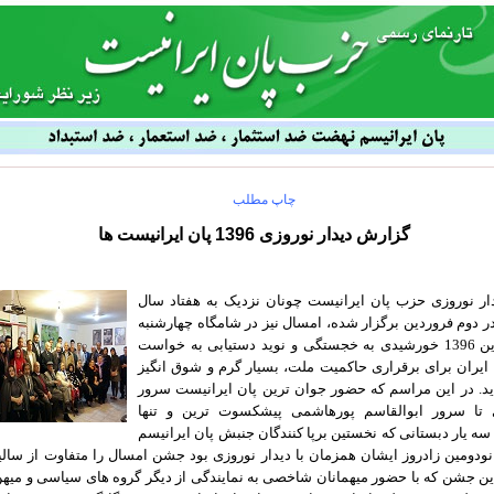
چاپ مطلب
گزارش دیدار نوروزی 1396 پان ایرانیست ها
ار نوروزی حزب پان ایرانیست چونان نزدیک به هفتاد سال
ر دوم فروردین برگزار شده، امسال نیز در شامگاه چهارشنبه
دوم فروردین 1396 خورشیدی به خجستگی و نوید دستیابی به خواست
یران برای برقراری حاکمیت ملت، بسیار گرم و شوق انگیز
ید. در این مراسم که حضور جوان ترین پان ایرانیست سرور
 تا سرور ابوالقاسم پورهاشمی پیشکسوت ترین و تنها
 سه یار دبستانی که نخستین برپا کنندگان جنبش پان ایرانیسم
 نودومین زادروز ایشان همزمان با دیدار نوروزی بود جشن امسال را متفاوت از سال
این جشن که با حضور میهمانان شاخصی به نمایندگی از دیگر گروه های سیاسی و می