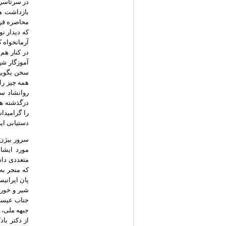
در سرتاسر 
بازداشت ها
محاصره قرا
که دیدار ن
آرمانخواه 
در کنار هم
آموزگار شهی
سخن بگوییم
همه چیز را 
روانشاد سر
درگذشته ه
را گرامیدا
دستیابی ای
سرور بیژن ب
که منجر به
پان ایرانی
شیر و خورش
جناب عیسی
جبهه ملی، 
از دکتر با