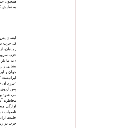
همچون جبهه
به نمایش گ
ایشان پس ا
کل حزب برا
زمینیان، ا
حزب سرور ب
/ به ما باز
نشانی ز رو
جهان و ایر
ایرانیست ک
"نیرزد آن خ
پس آرزوی م
می شود و 
آوارگی منط
ناصواب دست
جامعه ارائ
حزب در رس