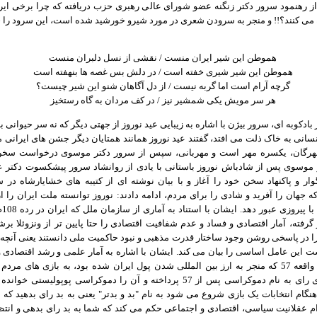
از رهنمود سرور دکتر زنگنه عضو شورای عالی رهبری حزب دریافته که چرا برخی ایرا
 می کنند؟!! و منجر به سرودن شعری در مورد شیرو خورشید شده است، این سرود را خ
هموطن این شیر ایران منست / نقشی از نسل دلبران منست
هموطن این شیر شیری خفته است / در دلش بس غصه ها بنهفته است
گرچه آرام است اما گربه نیست / از دل آگاهان شنو این شیر چیست؟
هر سر مویش یکی شمشیر نیز / در کف مردان به گاه رستخیز
بادکوبه ای، سرور بیژن با اشاره به زیبایی عید نوروز از جهتی دیگر که نه سر حیوانی 
سانی به خاک ذلت می افتد، گفتند عید نوروز همانند همتایان دیگر جشن های ایرانی مان
هرگان، یکسره مهر است و مهربانی، سپس از سرور دکتر موسوی درخواست سخن 
موسوی پس از شادباش نوروز باستانی با یادی از روانشاد سرور پیشکسوت دکتر ع
ار و پاکنهاد سخن خود را آغاز و با بیان نوشته ای از کتیبه های خشایارشاه در 
ه جهان را آفرید و شادی را برای مردم، ادامه دادند: نوروز توانسته ملت ایران را از
های سخ
گرفته، آمار اقتصادی و فساد و عدم شفافیت اقتصادی را حتا پایین تر از ونزوئلا برش
ا در پاسخی روشن وجود ساختار قدرت مذهبی و نبود حاکمیت ملی دانستند یعنی آنچه
ست این عامل اساسی را بیان می کند. ایشان با اشاره به آمار علمی و رشد اقتصادی 
در پیش از واقعه 57 که منجر به ارز بین المللی شدن پول ایران شده بود، به بازی های مرد
صندوق های رای به نام دموکراسی پس از 57 پرداخته و آن را دموکراسی پوپولیستی خو
نگام انتخابات یک بازی شروع می شود به نام "بد و بدتر" یعنی به بد رای بدهید که ب
دام عقلانیت سیاسی، اقتصادی و اجتماعی حکم می کند که شما به بد رای بدهی و انتظا