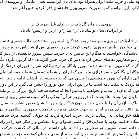
 ملی و حزب ملت ایران همراه بود ندای پان ایرانیسم یعنی: یگانگی و نیرومندی ایرا
ذارد. این مراسم که با مدیریت سرور بیژن جانفشان اجرا گردید چنین آغاز شد:
درودی ز دامان گل پاک تر / ز آوای بلبل طربناک تر
بر ایرانیان سال نو شاد باد / ز " پندار" و " آژیر" و "رئیس" یاد باد
ز شادباش نوروزی و خیر مقدم به باشندگان، از سرور استاد قدرت الله جعفری قائم مق
ی خواندن "نیایش نوروزی" دعوت کردند. سرور جعفری پس از شادباش نوروز پیروز ب
ز باشندگان خواستند به هنگام این نیایش به پا خیزند. سپس سرور جانفشان از دبیر ک
انو صفارپور تقاضای سخن کردند. دبیر کل حزب چنین آفریدند: «که گردون نگردد مگر 
 گردد کلاه مِهی» و ادامه دادند: نوروز یادگار پر ارج نیاکان، شراره فروزان فرهنگ ای
زگاران یگانگی و سرافرازی ملت بزرگ ایران بر شما و دودمان شما و همه ایرانیا
انی تباران که نوروز جمشیدی را جشن می گیرند خجسته باد. ایشان ادامه دادند : «
ه نزدیک به هفت دهه است بنا بر آیین ایرانی خود نوروز را جشن می گیرد بر این باور
ون که بدان دل بندیم و بخواهیم تا بمانیم آنجا که سخت ساخته تاریخ، بزرگی را بر ملت
ا پان ایرانیست ها اینست که فروریزیم هر آن آلودگی را که سبب سستی زیربنای سر
پاک سازیم آن را با خون خود و خون فداکاران میهن. ایشان ضمن اشاره به سال
مخاطره آمیز 1395 برای مردم ایران به جهت ضعف مدیریت حاکمیت جمهوری اسلامی و ن
قه خاورمیانه، به رسالت تاریخی حزب اشاره کردند که چونان گذشته هرجا شاهد
گاه حاکمه بودیم با صدایی قرّا و قلمی شیوا و توانا منعکس و راهکار خود را در راست
ه داده است. سرور بانو صفارپور در ادامه بیان داشتند در سالی که گذشت حرکت 
اندن و گسترش اندیشه نهضت پان ایرانیسم از سوی جوانان کوشنده حزب و شورای