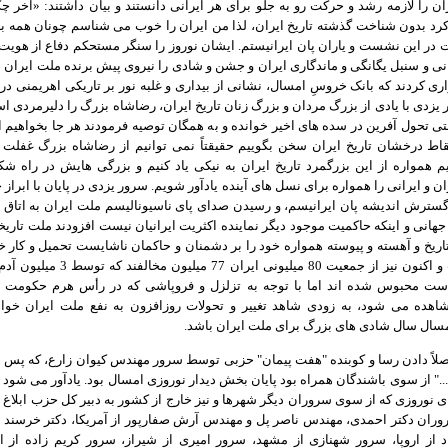
ن را لازمه رشد و حرکت رو به جلو برای هر ایرانی دانستند و بیان داشتند: «آخر چ
رد بدون شناخت گذشته تاریخ ایران، لذا من ایران را خوب می شناسم چونان همه ب
در این نشست و یاران پان ایرانیستم. ایشان نوروز را سنگر مستحکم دفاع از هویت، 
نی و سنبل یگانگی و ماندگاری ایران و جشن و شادی را نیروی پیش برنده ملت ایران د
اری کردند که بانک خروسِ امسال، نشانی از بیداری و غلبه نور بر تاریکی اهریمنی در 
یزدی با یادی از بزرگ مردان و بزرگ زنان تاریخ ایران، رضاشاه بزرگ را دلیرمردی است
تی تحول آفرین در سده های اخیر خوانده و به همگان توصیه فرمودند هر جا بخواهیم ا
اط درخشان تاریخ ایران سخن بگوییم حقیقتاً نمی توانیم از رضاشاه بزرگ غفلت ک
م همواره از این بزرگمرد تاریخ ایران به نیکی یاد کنیم و بزرگی هایش در راه شک
 و ایرانی را همواره برای نسل های آینده یادآور شویم. سرور یزدی در پایان با ابراز
ترش اندیشه پان ایرانیسم، و رسیدن صدای پای ناسیونالیسم ملت ایران به اتاق 
هانی و اینکه حاکمیت موجود دیگر نماینده اکثریت ایرانیان نیست افزودند ملت تاریخ
تاریخ و آهسته و پیوسته همواره خود را بر دشمنان و حاکمان ناشایست تحمیل و کار 
کرده است و اکنون نیز از جمعیت 80 میلیونی ایران 77 میل
ست محبوس شده اند اما با توجه به تزلزل و فروپاشی که در رأس هرم حکومت 
هده می شود، به زودی شاهد تغییر و تحولات روزافزون به نفع ملت ایران خواه
مسال سال شادی های بزرگ برای ملت ایران باشد.
لاً دادن رسا و کوبنده "هفت پیمان" حزبی توسط سرور مهندس کیوان زارع، که پس از
ا..." از سوی باشندگان همراه بود پایان بخش دیدار نوروزی امسال بود. یادآور می شود
های نوروزی که از سوی سروران دیگر شهرها و نیز خارج از کشور به دبیر کل حزب ابلاغ 
وران دکتر احمدی، مهندس ناصر پل و مهندس آرش صفارپور از آمریکا، دکتر خرسند از
اد از اروپا، سرور شهنازی از مشهد، سرور امیری از شیراز، سرور کریم زاده از ا