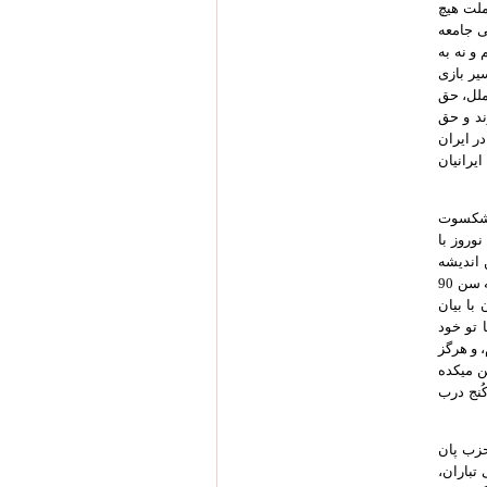
ملت هیچ
ی جامعه
و نه به
یر بازی
ملل، حق
ند و حق
ر ایران
یرانیان
پیشکسوت
وروز با
 اندیشه
حرکت کردیم، پندار و آژیر و من. یاد یاران دبستانی به این دلیل است که همزمان با امروز من به سن 90
با بیان
 تو خود
 و هرگز
ن میکده
ُنج درب
زب پان
تباران،