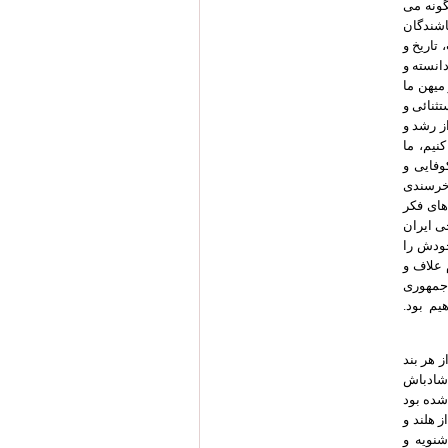
گونه می
اشندگان
تاریخ و
انسته و
میهن ما
ثنائی و
ز رشد و
نیم، ما
وفایی و
 خرسندی
های فکر
ی ایران
خودش را
یون مخالفند که توسط 3 میلیون آدم علاف و
جمهوری
یم بود.
 هر بند
 شادباش
شده بود
 هلند و
شنویه و