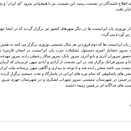
ه اطلاع باشندگان در نشست رسید. این نشست نیز با همخوانی سرود "ای ایران" و پذی
یان یافت.
ر نوروزی پان ایرانیست ها در دیگر شهرهای کشور نیز برگزار گردید که در اینجا تنه
نیز آورده می گردد:
یین پان ایرانیست ها که دوم فروردین هر سال نشستی نوروزی برگزار می کنند به همین
نه سرور خشایار امیری (مسئول تشکیلات حزب پان ایرانیست در استان فارس) در
ضور سروران آذری و بانو آذری، سرور بابک، سرور سالار رجبعلی زاده، سرور مهدخت
نا و سرور فرانک برگزار شد. در این نشست از آزادی و آبادی میهن عزیزمان که آرمان 
انیست می باشد سخن رانده شد و با توجه به بیداری و آگاهی میهن پرستانه ملت ایران 
شن های باشکوهی که تمام تیره های ایرانی در پاسارگاد و تخت جمشید برگزار کردند
 در ضمن در شهرستان ممسنی سرور سهراب لشکری و در شهرستان جهرم سرور غ
ت های جداگانه ای در همین زمینه داشتند.