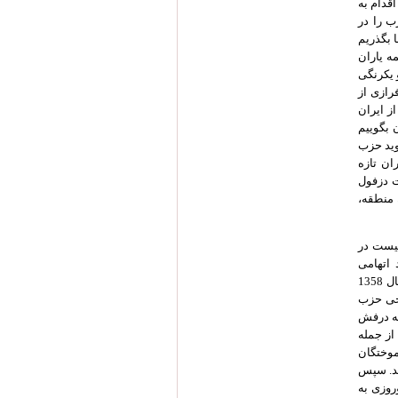
قدام به
ب را در
 بگذریم
ه یاران
 یکرنگی
رازی از
ز ایران
 بگوییم
اوید حزب
ان تازه
 دزفول
 منطقه،
انیست در
دروان سرور پزشکپور بزرگ پس از بلوای 57 موارد اتهامی
متعددی داشتند از جمله بیانیه تاریخی حزب در صیانت از درفش شیروخورشید نشان ایران در سال 1358
یخی حزب
به درفش
از جمله
وختگان
ند. سپس
روزی به