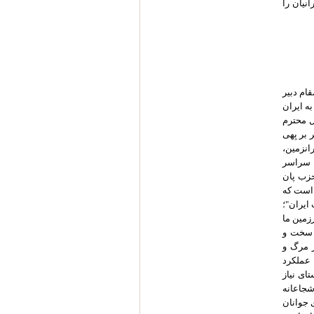
نیان را
ام دبیر
ه ایران
ل محترم
بر بِهی
رانزمین،
ن سراسر
حزب پان
 است که
 ایران"؛
زمین ما
 سخت و
یز مرگ و
 عملکرد
ای نیاز
شجاعانه
 جوانان