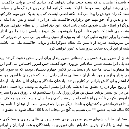
باشید؟! ماهیت بد که نتیجه خوب تولید نخواهد کرد. بدانیم که جز برپایی حاکمیت 
برای رشد ایران نیست و ما با اینکه همه نگرانیم اما در درون فرهنگ ملی و سیاس
ست که راه خودش را پیدا می کند. نکته اصلی اینست که باید به یک حق مهم فکر کنیم 
 بد و بدتر، و آن حق مهم حق برقراری حاکمیت ملی در ایران است و بس، نه اینکه اس
گرا و اصلاح طلب شویم. نکته پایانی اینکه: این حق اصلی را در نظام حقوقی بین ال
شت می نامند که شوربختانه آن را وارونه و با یک دروغ سیاسی دارند جا می انداز
شت را برابر تجزیه طلبی کرده اند به ویژه از سوی رسانه بی بی سی. در صورتی که د
ین سرنوشت عبارت از داشتن یک نظام دموکراتیک و برپایی حاکمیت ملی می باشد. ا
ه از این گردنه سخت پیروزمندانه عبور خواهند کرد.
ان از سرور پورهاشمی یار دبستانی سرور پندار برای ابراز سخن دعوت کردند. 
نده پان ایرانیست ضمن شادباش نوروزی خود گفتند: «من امروز احساس می کنم این ن
ها متفاوت است، ما سه یار دبستانی در کلاس چهارم دبستان بودیم که به سوی این
اشتم و ای کاش بارانم در کنارم بودند. یادشان ماندگار و روان آنان شاد باد. ایشان 
ا و روح نواز درباره عشق به اندیشه پان ایرانیسم اینگونه به وصف پرداختند: «خدایا
ن در این بستر دریای عشق تو، هرگز زورق دلی را نشکستم که تا زورق دلم را بسازم،
اموش نکردم تا که چراغ خانه دلم را روشن کنم، زیرا سال هاست که من معتکف ای
ا تا تو فرماندهی و کشتیبان و ناخدا، دیگر من را چه ترسی است از توفان ؟ نامم به ک
 سخنان، بیانات شیوای سرور منوچهر یزدی عضو شورای عالی رهبری و سخنگوی ح
د. ایشان با ابلاغ بهترین شادباش های نوروزی به باشندگان و همه ایرانیان و ایرانی 