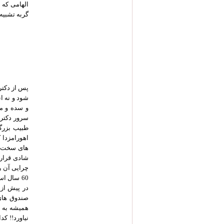
الهامی که 
گربه تشبیه
پس از دکتر 
شود و نه ان
و سده و م
سرور دکتر 
طبیب بزرگو
اهورامزدا ک
شادی قرار 
چرایی آن ر
60 سال ا
همیشه به ه
نیاورد!! ک