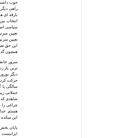
خوب داشته 
راهی دیگر 
بارقه ای ه
انتخاب بین
سیاسی اصول
تعیین سرنو
تعیین سرنو
این حق تعی
همچون گذشت
سرور جانفش
ترین یار ز
دیگر نوروز
سالگی پا گذ
جملاتی زیب
شاهدی که م
چراغی را خ
هستم. خدای
این میکده 90 ساله شد به عشق ** می نشینم به کُنج در میخانه ات تا 100 ساله شوم به عشق».
پایان بخش
ایرانیست بو