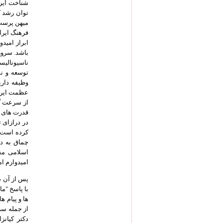
شناخت ایرا
توان رشد ک
میهن پرست 
فرهنگ ایرا
ابراز امیدو
باشد. سرور 
ناسیونالیس
توسعه و نق
وظیفه داری
عظمت ایران
از سرعت گس
قدرت های ج
در درازای 
چماق به د
اسلامی مشا
امیدوارم ا
پس از آن ص
با پاسخ "م
ها و پیام 
از جمله سر
دکتر کیانز