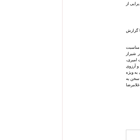
رایی از
ا گزارش
 مناسبت
 شیراز
 امیری،
و آرزوی
به ویژه
 سخن به
لامرضا