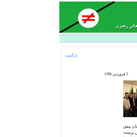
بازگشت
3 فروردین 1396
یان پیش
هن پرست