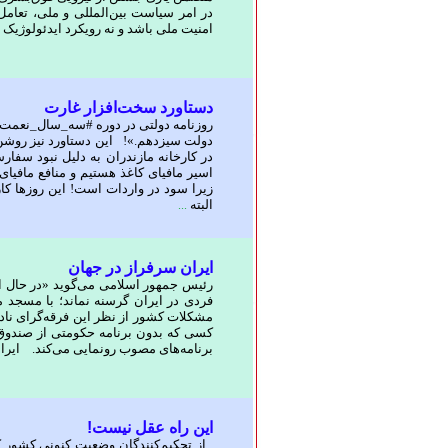
در امر سیاست بین‌المللی و ملی، تعامل 
امنیت ملی باشد و نه رویکرد ایدئولوژیک
دستاورد سخت‌افزار غارت
روزنامه دولتی در دوره #سه_سال_نعمت ب
دولت سیزدهم.»! این دستاورد نیز روشن
در کارخانه مازندران به دلیل نبود سف
اسیر مافیای کاغذ هستیم و منافع مافیای
زیرا سود در واردات است! این روزها کا
البته
...
ایران سرفراز در جهان
رئیس جمهور اسلامی می‌گوید «در حال ا
فردی در ایران گرسنه نماند؛ با مسجد
مشکلات کشور از نظر این فرقه‌گرای ناد
کسی که بدون برنامه حکومتی از صندوق‌ها 
برنامه‌های مصوب رونمایی می‌کند. ایرا
این راه عقل نیست!
از تحکیم‌کنندگان وضعیت کنونی کشور ک