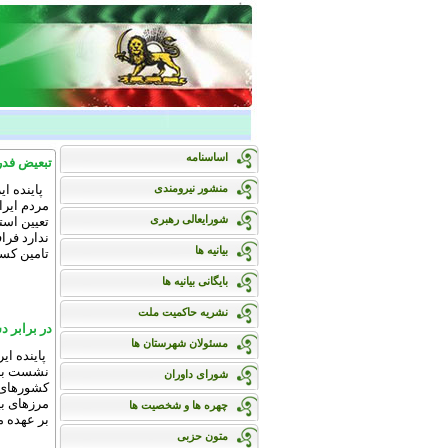
اساسنامه
تبعیض فدر
‍ پاینده 
منشور نیرومندی
مردم ایرا
شورایعالی رهبری
تعیین است
ندارد فرا
بیانیه ها
تامین کس
بایگانی بیانیه ها
نشریه حاکمیت ملت
در برابر د
مسئولان شهرستان ها
نشست با ن
شورای داوران
کشورهای ش
مرزهای بین
چهره ها و شخصیت ها
بر عهده م
متون حزبی