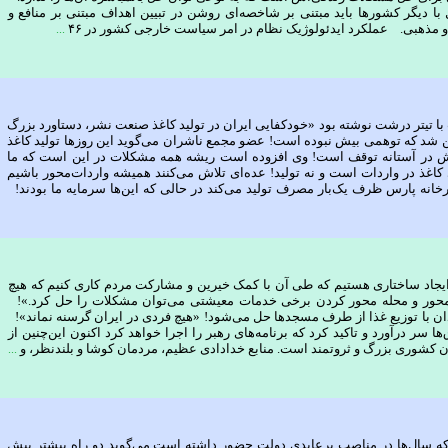
با دیگر کشورها باید مبتنی بر شاخصه‌ای روشن در تبیین اهداف مبتنی بر منافع و
 و مذهبی. عملکرد ایدئولوژیک نظام در امر سیاست خارجی کشور در ۴۶
...
ا تیتر درشت نوشته بود «خودکفایی ایران در تولید کاغذ صنعت نشر، دستاورد بزرگ
 شد که توهمی بیش نبوده است! عضو مجمع ناشران می‌گوید این روزها تولید کاغذ
ارش در آستانه توقف است! وی افزوده است ریشه همه مشکلات در این است که ما
 کاغذ در واردات است و نه تولید! عده‌ای تلاش می‌کنند همیشه واردات‌محور باشیم
رخانه پارس ظرف یک‌بار مصرف تولید می‌کند در حالی که این‌ها سرمایه ما بودند!
یجاد ساختاری هستیم که طی آن با کمک خیرین و مشارکت مردم کاری کنیم که هیچ
 محور و محله محور کردن برخی خدمات معیشتی می‌توان مشکلات را حل کرد.»!
ان با توزیع غذا از طرف مسجدها حل می‌شود! «هیچ فردی در ایران گرسنه نماند»!
سر درآورد و تاکید کرد که برنامه‌های رهبر را اجرا خواهد کرد اکنون این‌چنین از
ن کشوری بزرگ و ثروتمند است. منابع خدادادی عظیم، مردمان کوشا و بلندنظر، و
...
ه سال‌ها در مناصب پرعایدی دولت حضور داشته است می‌گوید دو راه بیشتر پیش