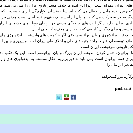
ای انیران همراه است. زیرا این ایده ها خلاف مسیر تاریخ ایران را طی می‌کنند. هی
ه چنین ایده هایی را دنبال می کنند اساسا هدفشان یکپارچگی ایران نیست، بلکه
یگر سالارانه حرکت می کنند. اما پان ایرانیسم یک مفهوم خود آیینی است. هدفی جز 
ازی ایران ندارد. دیگر ایده های ساختگی هدفی جز ارضای توطئه‌های دشمنان ایران 
هستند و برای دیگران کار می کنند. نه برای هدف والا، یعنی ایران.
، اندیشه ایرانشهری و پان ایرانیسم، حتی اگر حاکمیت های وابسته به ایدئولوژی های
 مانع توسعه آن شوند، واجد جنبه های ملی و اخلاق ملی ایران است و پیروزی چنین ان
حکم تاریخی سرنوشت ایران است.
ا ایرانیان، دنبال کردن اندیشه ایران بزرگ و پان ایرانیسم است. این یک تکلیف ت
رای همه ایرانیان است. پس باید به دور بریزیم افکار منتسب به ایدئولوژی های واردا
 غیر ایرانیان را.
رگآرمانبزرگمیخواهد