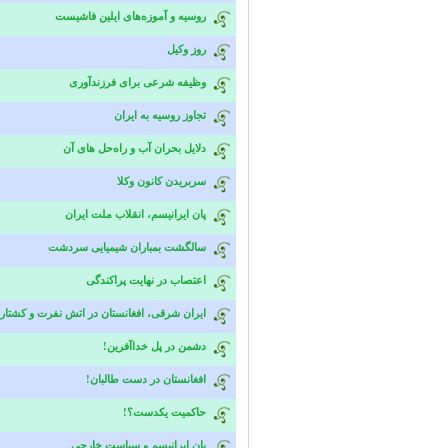
روسيه و آموزه‌های ایلین فاشيست
روز وکیل
وظيفه شرعی برای فرزندآوری
تجاوز روسيه به ایران
دلایل بحران آب و راه‌حل های آن
سربریدن كانون وکلا
پان ایرانیسم، انقلاب ملت ایران
سالگشت بمباران شیمیایی سردشت
اعتصاب در نهايت پراکندگی
ایران شرقی، افغانستان در اتش نفرت و کشتار
دشمن در پل خداآفرین!
افغانستان در دست طالبان!‌
حاکمیت یکدست؟!
پان ایرانیسم و سیاست خارجی