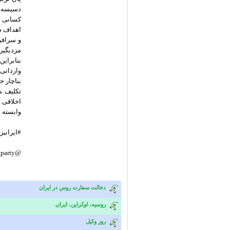
دسیسه ه
کسانی ک
اهداف د
و سرافر
مزدبگیر 
بنابراین
وارداتی
بناچار 
تکلیف م
اخلاقی ب
وابسته به
#ایرانبز
@paniranist_party
دخالت سفارت روس در ایران
روسيه، اوکراین، ایران
روز وکیل