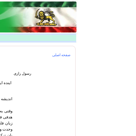
صفحه اصلی
رسول رازی
اینده ای
اندیشه م
وقتی به
هدفی فی
زبان فا
وحدت و 
پان ترک